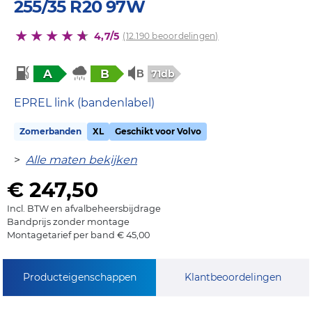
255/35 R20 97W
4,7/5
(12.190 beoordelingen)
A
B
71db
EPREL link (bandenlabel)
Zomerbanden
XL
Geschikt voor Volvo
>
Alle maten bekijken
€ 247,50
Incl. BTW en afvalbeheersbijdrage
Bandprijs zonder montage
Montagetarief per band € 45,00
Producteigenschappen
Klantbeoordelingen