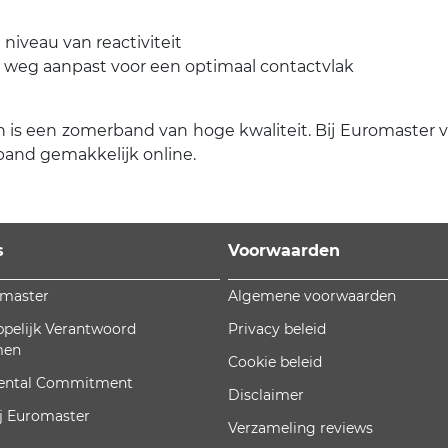
niveau van reactiviteit
e weg aanpast voor een optimaal contactvlak
s een zomerband van hoge kwaliteit. Bij Euromaster vind
band gemakkelijk online.
s
Voorwaarden
omaster
Algemene voorwaarden
pelijk Verantwoord
Privacy beleid
men
Cookie beleid
ental Commitment
Disclaimer
j Euromaster
Verzameling reviews