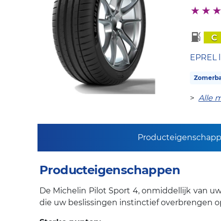
C
EPREL l
Zomerb
>
Alle 
Producteigenschap
Producteigenschappen
De Michelin Pilot Sport 4, onmiddellijk van u
die uw beslissingen instinctief overbrengen 