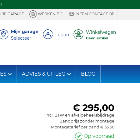
r
 JE GARAGE
WERKEN BIJ
NEEM CONTACT OP
Mijn garage
Winkelwagen
Log in
Selecteer
Geen artikel
IES
ADVIES & UITLEG
BLOG
€ 295,00
Incl. BTW en afvalbeheersbijdrage
Bandprijs zonder montage
Montagetarief per band € 53,50
Op voorraad