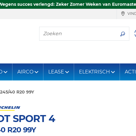
Wegens succes verlengd: Zeker Zomer Weken van Euromaste
VIND
Zoeken
D
AIRCO
LEASE
ELEKTRISCH
ACT
245/40 R20 99Y
OT SPORT 4
40 R20 99Y