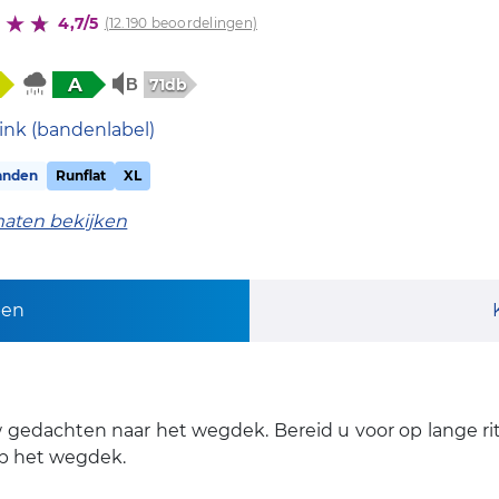
4,7/5
(12.190 beoordelingen)
A
71db
ink (bandenlabel)
anden
Runflat
XL
maten bekijken
pen
w gedachten naar het wegdek. Bereid u voor op lange ritt
op het wegdek.