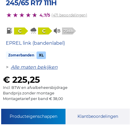
245/65 R17 111H
4,7/5
(471 beoordelingen)
C
C
71db
EPREL link (bandenlabel)
Zomerbanden
XL
>
Alle maten bekijken
€ 225,25
Incl. BTW en afvalbeheersbijdrage
Bandprijs zonder montage
Montagetarief per band € 38,00
Producteigenschappen
Klantbeoordelingen