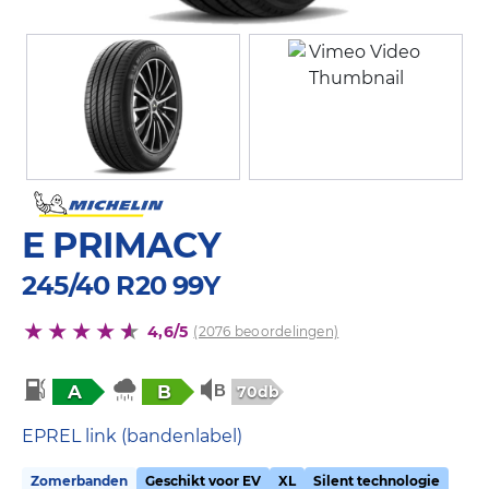
E PRIMACY
245/40 R20 99Y
4,6/5
(2076 beoordelingen)
A
B
70db
EPREL link (bandenlabel)
Zomerbanden
Geschikt voor EV
XL
Silent technologie