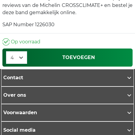
reviews van de Michelin CROSSCLIMATE+ en bestel je
deze band gemakkelijk online.
SAP Number 1226030
Op voorraad
TOEVOEGEN
Contact
Over ons
Voorwaarden
Social media