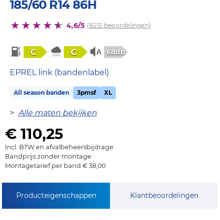
185/60 R14 86H
4,6/5
(8212 beoordelingen)
C
C
68db
EPREL link (bandenlabel)
All season banden
3pmsf
XL
>
Alle maten bekijken
€ 110,25
Incl. BTW en afvalbeheersbijdrage
Bandprijs zonder montage
Montagetarief per band € 38,00
Producteigenschappen
Klantbeoordelingen