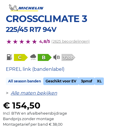
CROSSCLIMATE 3
225/45 R17 94V
4,8/5
(2625 beoordelingen)
C
B
72db
EPREL link (bandenlabel)
All season banden
Geschikt voor EV
3pmsf
XL
>
Alle maten bekijken
€ 154,50
Incl. BTW en afvalbeheersbijdrage
Bandprijs zonder montage
Montagetarief per band € 38,00