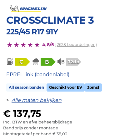
CROSSCLIMATE 3
225/45 R17 91Y
4,8/5
(2628 beoordelingen)
C
B
72db
EPREL link (bandenlabel)
All season banden
Geschikt voor EV
3pmsf
>
Alle maten bekijken
€ 137,75
Incl. BTW en afvalbeheersbijdrage
Bandprijs zonder montage
Montagetarief per band € 38,00