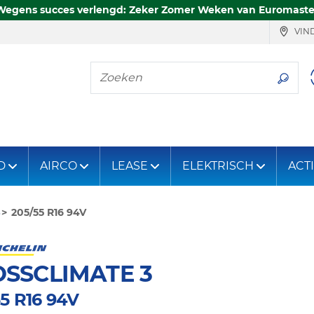
Wegens succes verlengd: Zeker Zomer Weken van Euromaste
VIND
Zoeken
D
AIRCO
LEASE
ELEKTRISCH
ACT
3
205/55 R16 94V
SSCLIMATE 3
5 R16 94V