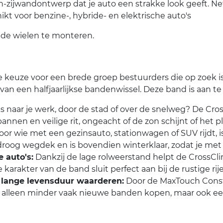
ijwandontwerp dat je auto een strakke look geeft. Net
kt voor benzine-, hybride- en elektrische auto's
 de wielen te monteren.
e keuze voor een brede groep bestuurders die op zoek i
an een halfjaarlijkse bandenwissel. Deze band is aan te
jks naar je werk, door de stad of over de snelweg? De Cro
nnen en veilige rit, ongeacht of de zon schijnt of het p
or wie met een gezinsauto, stationwagen of SUV rijdt, is
droog wegdek en is bovendien winterklaar, zodat je met
 auto's:
Dankzij de lage rolweerstand helpt de CrossCli
karakter van de band sluit perfect aan bij de rustige rij
 lange levensduur waarderen:
Door de MaxTouch Constru
et alleen minder vaak nieuwe banden kopen, maar ook ee