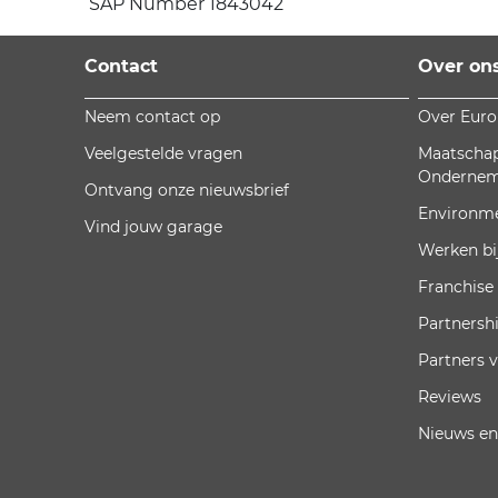
SAP Number 1843042
Contact
Over on
Neem contact op
Over Eur
Veelgestelde vragen
Maatschap
Onderne
Ontvang onze nieuwsbrief
Environm
Vind jouw garage
Werken bi
Franchise
Partnersh
Partners 
Reviews
Nieuws en