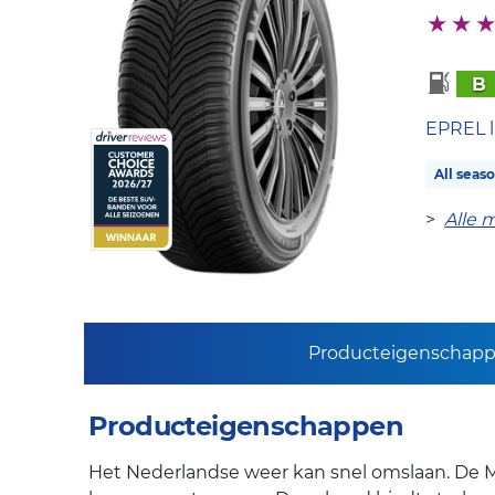
B
EPREL l
All seas
>
Alle 
Producteigenschap
Producteigenschappen
Het Nederlandse weer kan snel omslaan. De Mi