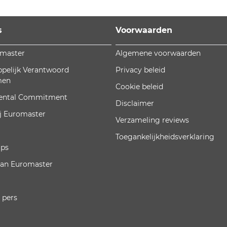
s
Voorwaarden
omaster
Algemene voorwaarden
pelijk Verantwoord
Privacy beleid
men
Cookie beleid
ental Commitment
Disclaimer
j Euromaster
Verzameling reviews
Toegankelijkheidsverklaring
ips
van Euromaster
 pers