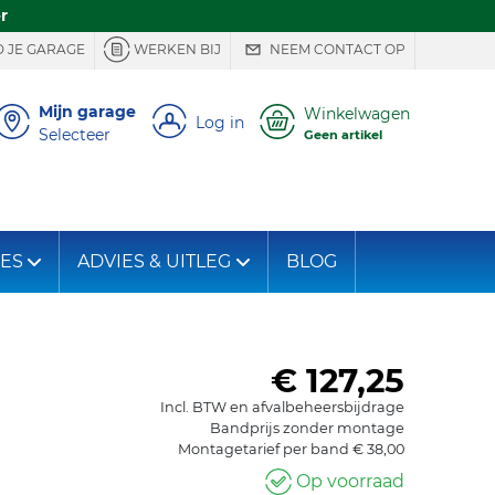
r
 JE GARAGE
WERKEN BIJ
NEEM CONTACT OP
Mijn garage
Winkelwagen
Log in
Selecteer
Geen artikel
IES
ADVIES & UITLEG
BLOG
€ 127,25
Incl. BTW en afvalbeheersbijdrage
Bandprijs zonder montage
Montagetarief per band € 38,00
Op voorraad