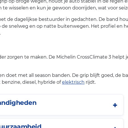
rip op droge wegen, houdt je auto stabiel in de regen 
n te wisselen en kun je gewoon doorrijden, wat voor seiz
t de dagelijkse bestuurder in gedachten. De band houdt 
op de snelweg en op natte buitenwegen. Het profiel en 
.
der zorgen te maken. De Michelin CrossClimate 3 helpt 
n doet met all season banden. De grip blijft goed, de ban
 benzine, diesel, hybride of
elektrisch
rijdt.
tandigheden
 duurzaamheid