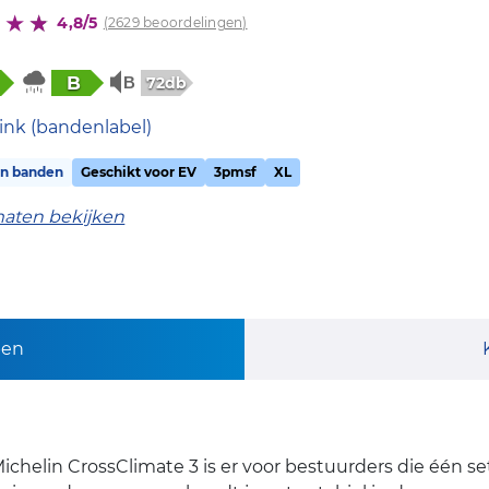
4,8/5
(2629 beoordelingen)
B
72db
ink (bandenlabel)
on banden
Geschikt voor EV
3pmsf
XL
maten bekijken
pen
chelin CrossClimate 3 is er voor bestuurders die één s