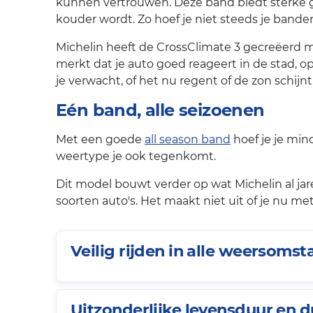
kunnen vertrouwen. Deze band biedt sterke g
kouder wordt. Zo hoef je niet steeds je bande
Michelin heeft de CrossClimate 3 gecreëerd me
merkt dat je auto goed reageert in de stad, 
je verwacht, of het nu regent of de zon schijnt
Eén band, alle seizoenen
Met een goede
all season band
hoef je je min
weertype je ook tegenkomt.
Dit model bouwt verder op wat Michelin al jare
soorten auto's. Het maakt niet uit of je nu met
Veilig rijden in alle weersoms
Uitzonderlijke levensduur en