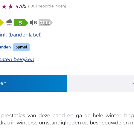
4,7/5
(1001 beoordelingen)
B
71db
ink (bandenlabel)
anden
3pmsf
maten bekijken
pen
ge prestaties van deze band en ga de hele winter lan
edrag in winterse omstandigheden op besneeuwde en n