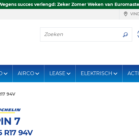
Wegens succes verlengd: Zeker Zomer Weken van Euromaste
VIND
Zoeken
D
AIRCO
LEASE
ELEKTRISCH
ACT
R17 94V
IN 7
5 R17 94V