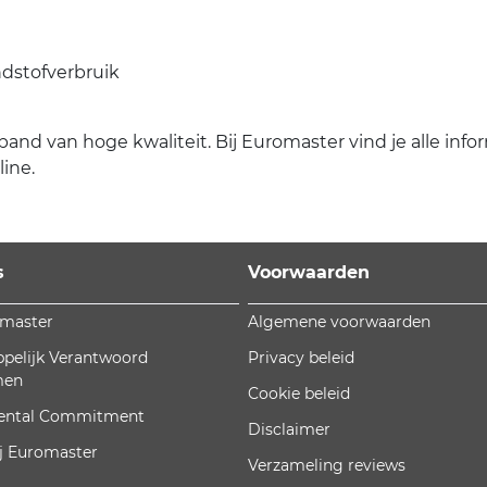
ndstofverbruik
band van hoge kwaliteit. Bij Euromaster vind je alle infor
ine.
s
Voorwaarden
omaster
Algemene voorwaarden
pelijk Verantwoord
Privacy beleid
men
Cookie beleid
ental Commitment
Disclaimer
j Euromaster
Verzameling reviews