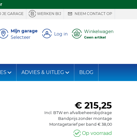
r
 JE GARAGE
WERKEN BIJ
NEEM CONTACT OP
Mijn garage
Winkelwagen
Log in
Selecteer
Geen artikel
IES
ADVIES & UITLEG
BLOG
€ 215,25
Incl. BTW en afvalbeheersbijdrage
Bandprijs zonder montage
Montagetarief per band € 38,00
Op voorraad