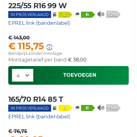
225/55 R16 99 W
72db
C
B
IN PRIJS VERLAAGD
EPREL link (bandenlabel)
€ 143,00
€ 115,75
Bandprijs zonder montage
Montagetarief per band
€ 38,00
TOEVOEGEN
165/70 R14 85 T
71db
D
B
IN PRIJS VERLAAGD
EPREL link (bandenlabel)
€ 76,75