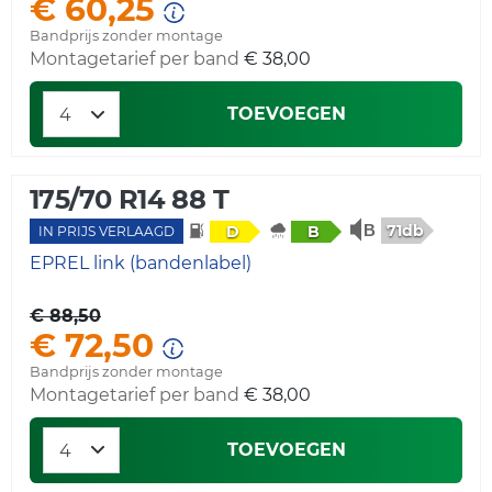
€ 60,25
Bandprijs zonder montage
Montagetarief per band
€ 38,00
TOEVOEGEN
175/70 R14 88 T
71db
D
B
IN PRIJS VERLAAGD
EPREL link (bandenlabel)
€ 88,50
€ 72,50
Bandprijs zonder montage
Montagetarief per band
€ 38,00
TOEVOEGEN