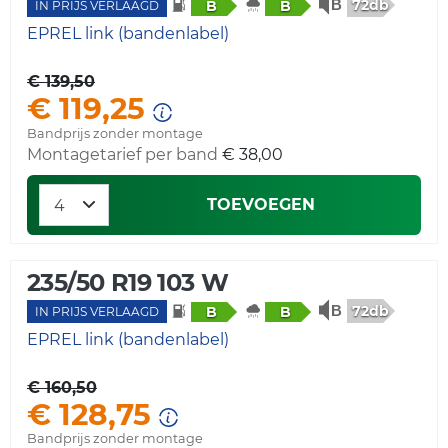
72db
B
B
IN PRIJS VERLAAGD
EPREL link (bandenlabel)
€ 139,50
€ 119,25
Bandprijs zonder montage
Montagetarief per band
€ 38,00
TOEVOEGEN
235/50 R19 103 W
72db
B
B
IN PRIJS VERLAAGD
EPREL link (bandenlabel)
€ 160,50
€ 128,75
Bandprijs zonder montage