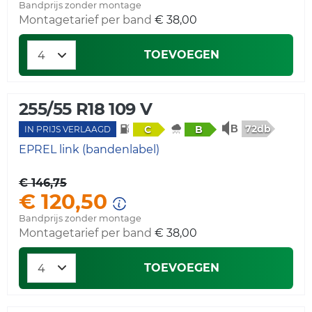
Bandprijs zonder montage
Montagetarief per band
€ 38,00
TOEVOEGEN
255/55 R18 109 V
72db
C
B
IN PRIJS VERLAAGD
EPREL link (bandenlabel)
€ 146,75
€ 120,50
Bandprijs zonder montage
Montagetarief per band
€ 38,00
TOEVOEGEN