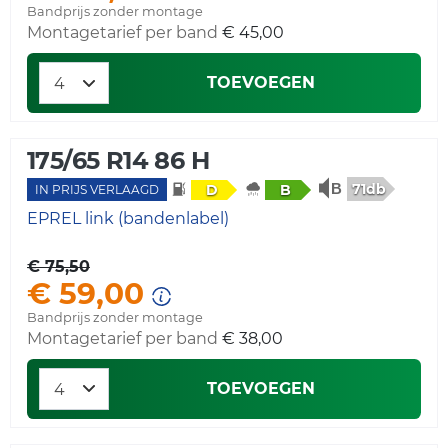
Bandprijs zonder montage
Montagetarief per band
€ 45,00
TOEVOEGEN
175/65 R14 86 H
71db
D
B
IN PRIJS VERLAAGD
EPREL link (bandenlabel)
€ 75,50
€ 59,00
Bandprijs zonder montage
Montagetarief per band
€ 38,00
TOEVOEGEN