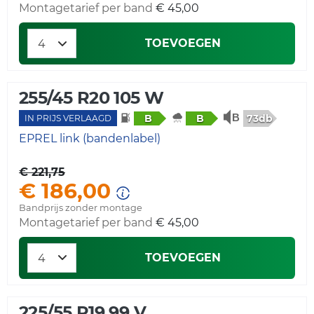
Montagetarief per band
€ 45,00
TOEVOEGEN
255/45 R20 105 W
73db
B
B
IN PRIJS VERLAAGD
EPREL link (bandenlabel)
€ 221,75
€ 186,00
Bandprijs zonder montage
Montagetarief per band
€ 45,00
TOEVOEGEN
225/55 R19 99 V