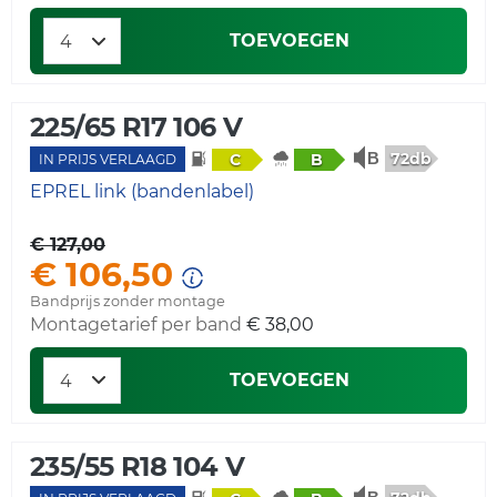
TOEVOEGEN
225/65 R17 106 V
72db
C
B
IN PRIJS VERLAAGD
EPREL link (bandenlabel)
€ 127,00
€ 106,50
Bandprijs zonder montage
Montagetarief per band
€ 38,00
TOEVOEGEN
235/55 R18 104 V