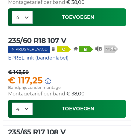
Montagetarief per band
€ 38,00
TOEVOEGEN
235/60 R18 107 V
72db
C
B
IN PRIJS VERLAAGD
EPREL link (bandenlabel)
€ 143,50
€ 117,25
Bandprijs zonder montage
Montagetarief per band
€ 38,00
TOEVOEGEN
235/65 R17 108 V