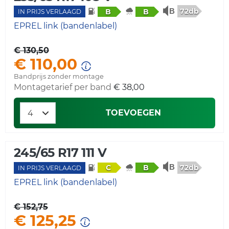
72db
B
B
IN PRIJS VERLAAGD
EPREL link (bandenlabel)
€ 130,50
€ 110,00
Bandprijs zonder montage
Montagetarief per band
€ 38,00
TOEVOEGEN
245/65 R17 111 V
72db
C
B
IN PRIJS VERLAAGD
EPREL link (bandenlabel)
€ 152,75
€ 125,25