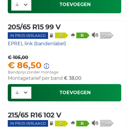
TOEVOEGEN
205/65 R15 99 V
72db
C
B
IN PRIJS VERLAAGD
EPREL link (bandenlabel)
€ 105,00
€ 86,50
Bandprijs zonder montage
Montagetarief per band
€ 38,00
TOEVOEGEN
215/65 R16 102 V
72db
C
B
IN PRIJS VERLAAGD