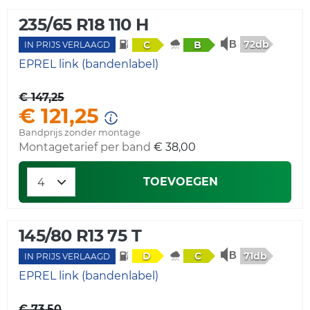
235/65 R18 110 H
72db
C
B
IN PRIJS VERLAAGD
EPREL link (bandenlabel)
€ 147,25
€ 121,25
Bandprijs zonder montage
Montagetarief per band
€ 38,00
TOEVOEGEN
145/80 R13 75 T
71db
D
C
IN PRIJS VERLAAGD
EPREL link (bandenlabel)
€ 73,50