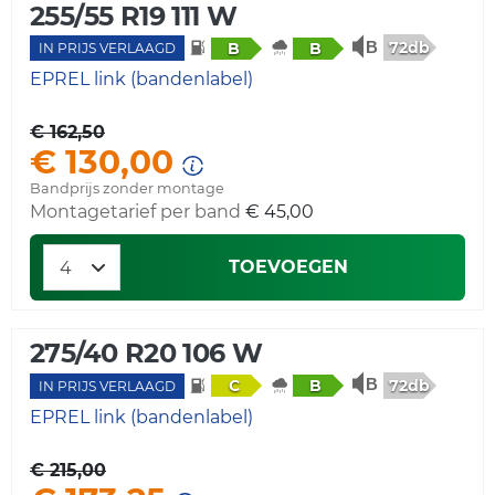
255/55 R19 111 W
72db
B
B
IN PRIJS VERLAAGD
EPREL link (bandenlabel)
€ 162,50
€ 130,00
Bandprijs zonder montage
Montagetarief per band
€ 45,00
TOEVOEGEN
275/40 R20 106 W
72db
C
B
IN PRIJS VERLAAGD
EPREL link (bandenlabel)
€ 215,00