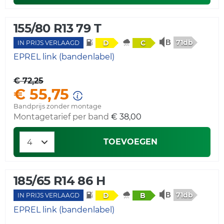
155/80 R13 79 T
71db
D
C
IN PRIJS VERLAAGD
EPREL link (bandenlabel)
€ 72,25
€ 55,75
Bandprijs zonder montage
Montagetarief per band
€ 38,00
TOEVOEGEN
185/65 R14 86 H
71db
D
B
IN PRIJS VERLAAGD
EPREL link (bandenlabel)