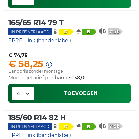
165/65 R14 79 T
71db
D
B
IN PRIJS VERLAAGD
EPREL link (bandenlabel)
€ 74,75
€ 58,25
Bandprijs zonder montage
Montagetarief per band
€ 38,00
TOEVOEGEN
185/60 R14 82 H
71db
D
B
IN PRIJS VERLAAGD
EPREL link (bandenlabel)