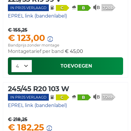
72db
C
B
IN PRIJS VERLAAGD
EPREL link (bandenlabel)
€ 155,25
€ 123,00
Bandprijs zonder montage
Montagetarief per band
€ 45,00
TOEVOEGEN
245/45 R20 103 W
72db
C
B
IN PRIJS VERLAAGD
EPREL link (bandenlabel)
€ 218,25
€ 182,25