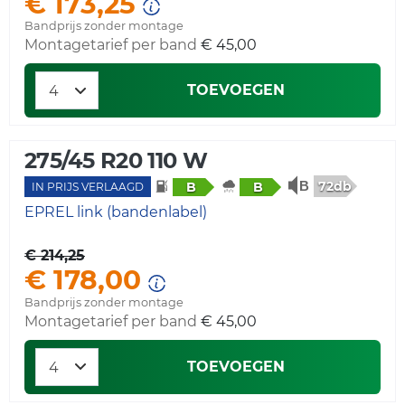
€ 173,25
Bandprijs zonder montage
Montagetarief per band
€ 45,00
TOEVOEGEN
275/45 R20 110 W
72db
B
B
IN PRIJS VERLAAGD
EPREL link (bandenlabel)
€ 214,25
€ 178,00
Bandprijs zonder montage
Montagetarief per band
€ 45,00
TOEVOEGEN