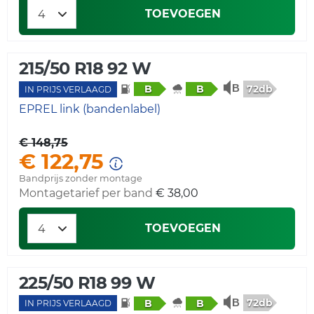
TOEVOEGEN
215/50 R18 92 W
72db
B
B
IN PRIJS VERLAAGD
EPREL link (bandenlabel)
€ 148,75
€ 122,75
Bandprijs zonder montage
Montagetarief per band
€ 38,00
TOEVOEGEN
225/50 R18 99 W
72db
B
B
IN PRIJS VERLAAGD