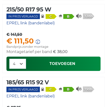
215/50 R17 95 W
72db
C
B
IN PRIJS VERLAAGD
EPREL link (bandenlabel)
€ 141,50
€ 111,50
Bandprijs zonder montage
Montagetarief per band
€ 38,00
TOEVOEGEN
185/65 R15 92 V
71db
C
B
IN PRIJS VERLAAGD
EPREL link (bandenlabel)