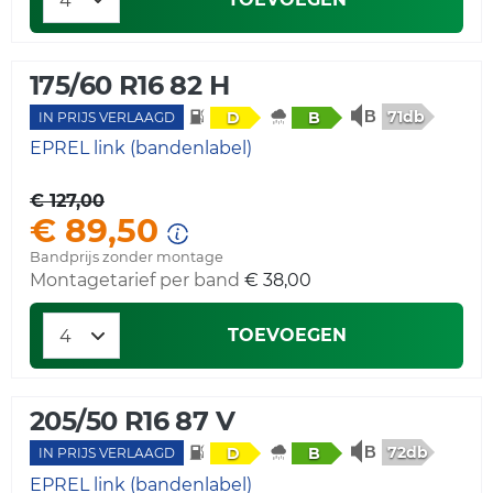
175/60 R16 82 H
71db
D
B
IN PRIJS VERLAAGD
EPREL link (bandenlabel)
€ 127,00
€ 89,50
Bandprijs zonder montage
Montagetarief per band
€ 38,00
TOEVOEGEN
205/50 R16 87 V
72db
D
B
IN PRIJS VERLAAGD
EPREL link (bandenlabel)