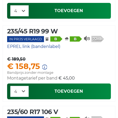
TOEVOEGEN
235/45 R19 99 W
72db
B
B
IN PRIJS VERLAAGD
EPREL link (bandenlabel)
€ 189,50
€ 158,75
Bandprijs zonder montage
Montagetarief per band
€ 45,00
TOEVOEGEN
235/60 R17 106 V