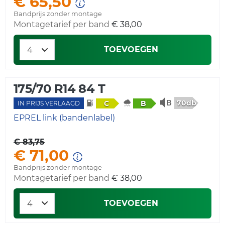
€ 65,50
Bandprijs zonder montage
Montagetarief per band
€ 38,00
TOEVOEGEN
175/70 R14 84 T
70db
C
B
IN PRIJS VERLAAGD
EPREL link (bandenlabel)
€ 83,75
€ 71,00
Bandprijs zonder montage
Montagetarief per band
€ 38,00
TOEVOEGEN