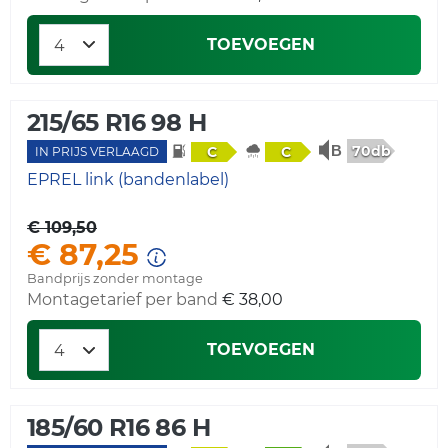
TOEVOEGEN
215/65 R16 98 H
70db
C
C
IN PRIJS VERLAAGD
EPREL link (bandenlabel)
€ 109,50
€ 87,25
Bandprijs zonder montage
Montagetarief per band
€ 38,00
TOEVOEGEN
185/60 R16 86 H