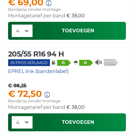
€ 69,00
Bandprijs zonder montage
Montagetarief per band
€ 38,00
TOEVOEGEN
205/55 R16 94 H
70db
B
B
IN PRIJS VERLAAGD
EPREL link (bandenlabel)
€ 98,25
€ 72,50
Bandprijs zonder montage
Montagetarief per band
€ 38,00
TOEVOEGEN