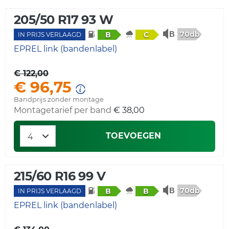
205/50 R17 93 W
70db
B
C
IN PRIJS VERLAAGD
EPREL link (bandenlabel)
€ 122,00
€ 96,75
Bandprijs zonder montage
Montagetarief per band
€ 38,00
TOEVOEGEN
215/60 R16 99 V
70db
B
B
IN PRIJS VERLAAGD
EPREL link (bandenlabel)