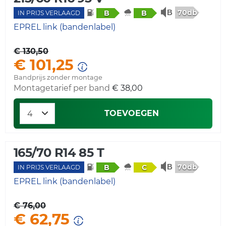
70db
B
B
IN PRIJS VERLAAGD
EPREL link (bandenlabel)
€ 130,50
€ 101,25
Bandprijs zonder montage
Montagetarief per band
€ 38,00
TOEVOEGEN
165/70 R14 85 T
70db
B
C
IN PRIJS VERLAAGD
EPREL link (bandenlabel)
€ 76,00
€ 62,75