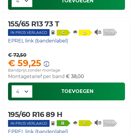
TOEVOEGEN
155/65 R13 73 T
70db
C
D
IN PRIJS VERLAAGD
EPREL link (bandenlabel)
€ 72,50
€ 59,25
Bandprijs zonder montage
Montagetarief per band
€ 38,00
TOEVOEGEN
195/60 R16 89 H
70db
B
C
IN PRIJS VERLAAGD
EPREL link (bandenlabel)