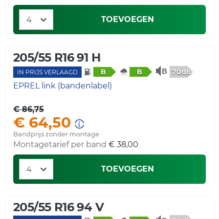
TOEVOEGEN
205/55 R16 91 H
70db
B
B
IN PRIJS VERLAAGD
EPREL link (bandenlabel)
€ 86,75
€ 64,50
Bandprijs zonder montage
Montagetarief per band
€ 38,00
TOEVOEGEN
205/55 R16 94 V