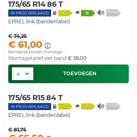
175/65 R14 86 T
70db
C
B
IN PRIJS VERLAAGD
EPREL link (bandenlabel)
€ 74,25
€ 61,00
Bandprijs zonder montage
Montagetarief per band
€ 38,00
TOEVOEGEN
175/65 R15 84 T
70db
C
C
IN PRIJS VERLAAGD
EPREL link (bandenlabel)
€ 81,75