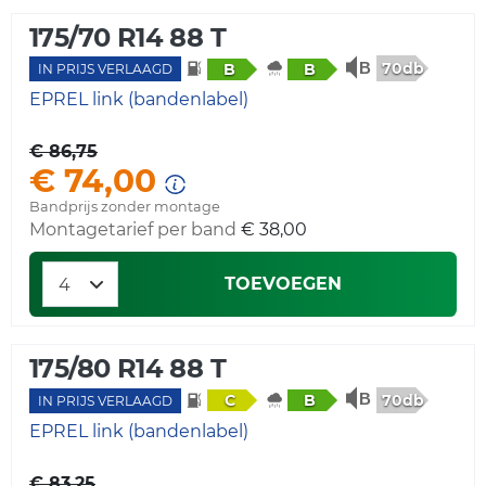
175/70 R14 88 T
70db
B
B
IN PRIJS VERLAAGD
EPREL link (bandenlabel)
€ 86,75
€ 74,00
Bandprijs zonder montage
Montagetarief per band
€ 38,00
TOEVOEGEN
175/80 R14 88 T
70db
C
B
IN PRIJS VERLAAGD
EPREL link (bandenlabel)
€ 83,25