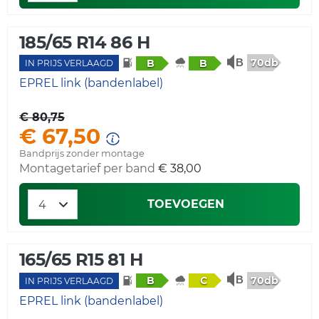
185/65 R14 86 H
70db
B
B
IN PRIJS VERLAAGD
EPREL link (bandenlabel)
€ 80,75
€ 67,50
Bandprijs zonder montage
Montagetarief per band
€ 38,00
TOEVOEGEN
165/65 R15 81 H
70db
B
C
IN PRIJS VERLAAGD
EPREL link (bandenlabel)