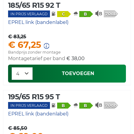
185/65 R15 92 T
70db
C
B
IN PRIJS VERLAAGD
EPREL link (bandenlabel)
€ 83,25
€ 67,25
Bandprijs zonder montage
Montagetarief per band
€ 38,00
TOEVOEGEN
195/65 R15 95 T
70db
B
B
IN PRIJS VERLAAGD
EPREL link (bandenlabel)
€ 85,50