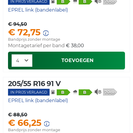
70db
B
B
IN PRIJS VERLAAGD
EPREL link (bandenlabel)
€ 94,50
€ 72,75
Bandprijs zonder montage
Montagetarief per band
€ 38,00
TOEVOEGEN
205/55 R16 91 V
70db
B
B
IN PRIJS VERLAAGD
EPREL link (bandenlabel)
€ 88,50
€ 66,25
Bandprijs zonder montage