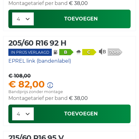
Montagetarief per band
€ 38,00
TOEVOEGEN
205/60 R16 92 H
70db
B
C
IN PRIJS VERLAAGD
EPREL link (bandenlabel)
€ 108,00
€ 82,00
Bandprijs zonder montage
Montagetarief per band
€ 38,00
TOEVOEGEN
215/60 R16 95 V