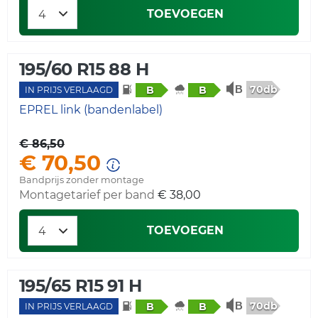
TOEVOEGEN
195/60 R15 88 H
70db
B
B
IN PRIJS VERLAAGD
EPREL link (bandenlabel)
€ 86,50
€ 70,50
Bandprijs zonder montage
Montagetarief per band
€ 38,00
TOEVOEGEN
195/65 R15 91 H
70db
B
B
IN PRIJS VERLAAGD