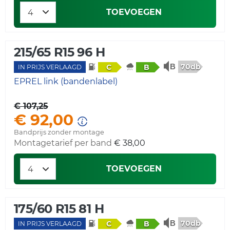
TOEVOEGEN
215/65 R15 96 H
70db
C
B
IN PRIJS VERLAAGD
EPREL link (bandenlabel)
€ 107,25
€ 92,00
Bandprijs zonder montage
Montagetarief per band
€ 38,00
TOEVOEGEN
175/60 R15 81 H
70db
C
B
IN PRIJS VERLAAGD