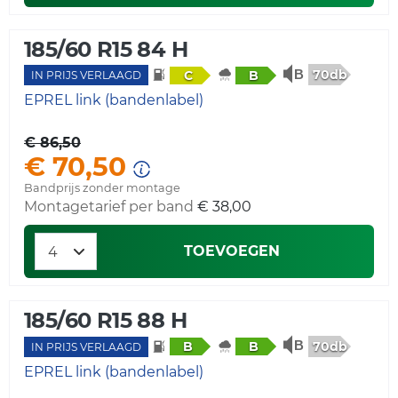
185/60 R15 84 H
70db
C
B
IN PRIJS VERLAAGD
EPREL link (bandenlabel)
€ 86,50
€ 70,50
Bandprijs zonder montage
Montagetarief per band
€ 38,00
TOEVOEGEN
185/60 R15 88 H
70db
B
B
IN PRIJS VERLAAGD
EPREL link (bandenlabel)