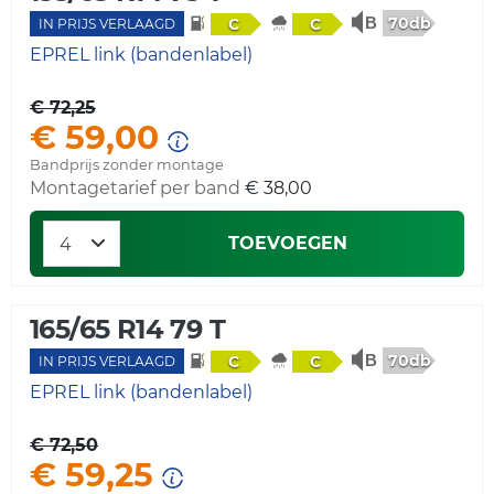
70db
C
C
IN PRIJS VERLAAGD
EPREL link (bandenlabel)
€ 72,25
€ 59,00
Bandprijs zonder montage
Montagetarief per band
€ 38,00
TOEVOEGEN
165/65 R14 79 T
70db
C
C
IN PRIJS VERLAAGD
EPREL link (bandenlabel)
€ 72,50
€ 59,25