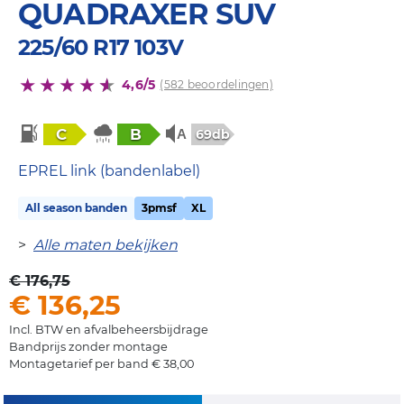
QUADRAXER SUV
225/60 R17 103V
4,6/5
(582 beoordelingen)
C
B
69db
EPREL link (bandenlabel)
All season banden
3pmsf
XL
>
Alle maten bekijken
€ 176,75
€ 136,25
Incl. BTW en afvalbeheersbijdrage
Bandprijs zonder montage
Montagetarief per band € 38,00