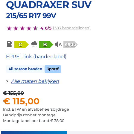
QUADRAXER SUV
215/65 R17 99V
4,6/5
(583 beoordelingen)
C
B
69db
EPREL link (bandenlabel)
All season banden
3pmsf
>
Alle maten bekijken
€ 155,00
€ 115,00
Incl. BTW en afvalbeheersbijdrage
Bandprijs zonder montage
Montagetarief per band € 38,00