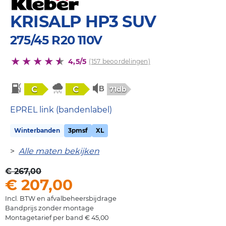
KRISALP HP3 SUV
275/45 R20 110V
4,5/5
(157 beoordelingen)
C
C
71db
EPREL link (bandenlabel)
Winterbanden
3pmsf
XL
>
Alle maten bekijken
€ 267,00
€ 207,00
Incl. BTW en afvalbeheersbijdrage
Bandprijs zonder montage
Montagetarief per band € 45,00