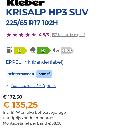
KRISALP HP3 SUV
225/65 R17 102H
4,5/5
(157 beoordelingen)
C
B
69db
EPREL link (bandenlabel)
Winterbanden
3pmsf
>
Alle maten bekijken
€ 172,50
€ 135,25
Incl. BTW en afvalbeheersbijdrage
Bandprijs zonder montage
Montagetarief per band € 38,00