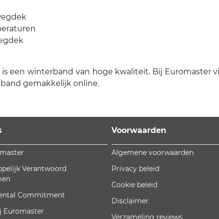
 wegdek
mperaturen
wegdek
een winterband van hoge kwaliteit. Bij Euromaster vind
 band gemakkelijk online.
s
Voorwaarden
omaster
Algemene voorwaarden
pelijk Verantwoord
Privacy beleid
men
Cookie beleid
ental Commitment
Disclaimer
j Euromaster
Verzameling reviews