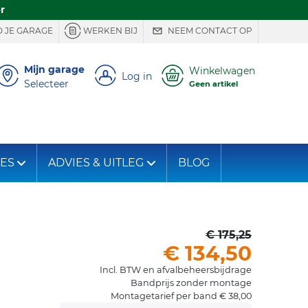
r
 JE GARAGE
WERKEN BIJ
NEEM CONTACT OP
Mijn garage
Winkelwagen
Log in
Selecteer
Geen artikel
IES
ADVIES & UITLEG
BLOG
€ 175,25
€ 134,50
Incl. BTW en afvalbeheersbijdrage
Bandprijs zonder montage
Montagetarief per band € 38,00