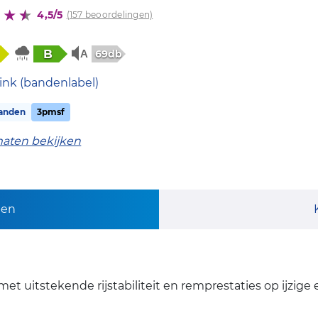
4,5/5
(157 beoordelingen)
B
69db
ink (bandenlabel)
anden
3pmsf
maten bekijken
pen
met uitstekende rijstabiliteit en remprestaties op ijzi