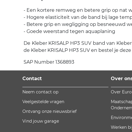
- Een kortere remweg en betere grip op nat
- Hogere elasticiteit van de band bij lage te
- Betere grip en wegligging op besneeuwd 
- Goede weerstand tegen aquaplaning
De Kleber KRISALP HP3 SUV band van Kleber is 
de Kleber KRISALP HP3 SUV en bestel je deze
SAP Number 1368893
Contact
Over on
Neem contact op
Over Eur
Veelgestelde vragen
Maatschap
Onderne
Ontvang onze nieuwsbrief
Environm
Vind jouw garage
Werken bi