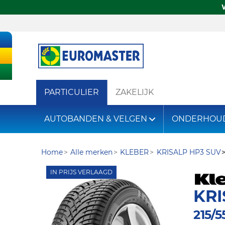
PARTICULIER
ZAKELIJK
AUTOBANDEN & VELGEN
ONDERHOU
Home
Alle merken
KLEBER
KRISALP HP3 SUV
IN PRIJS VERLAAGD
KRI
215/5