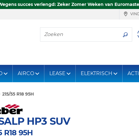
Wegens succes verlengd: Zeker Zomer Weken van Euromaste
VIND
Zoeken
D
AIRCO
LEASE
ELEKTRISCH
ACT
215/55 R18 95H
SALP HP3 SUV
5 R18 95H