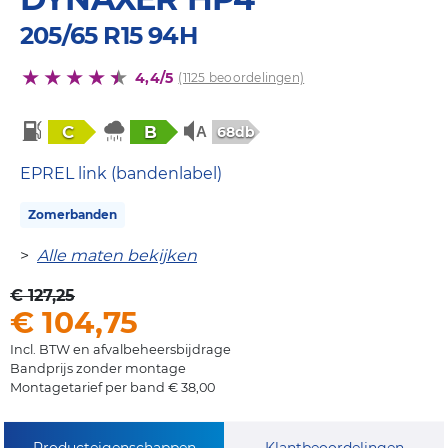
205/65 R15 94H
4,4/5
(1125 beoordelingen)
C
B
68db
EPREL link (bandenlabel)
Zomerbanden
>
Alle maten bekijken
€ 127,25
€ 104,75
Incl. BTW en afvalbeheersbijdrage
Bandprijs zonder montage
Montagetarief per band € 38,00
Producteigenschappen
Klantbeoordelingen