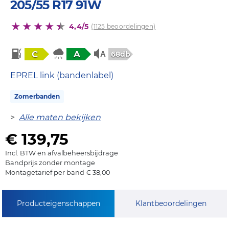
205/55 R17 91W
4,4/5
(1125 beoordelingen)
C
A
68db
EPREL link (bandenlabel)
Zomerbanden
>
Alle maten bekijken
€ 139,75
Incl. BTW en afvalbeheersbijdrage
Bandprijs zonder montage
Montagetarief per band € 38,00
Producteigenschappen
Klantbeoordelingen