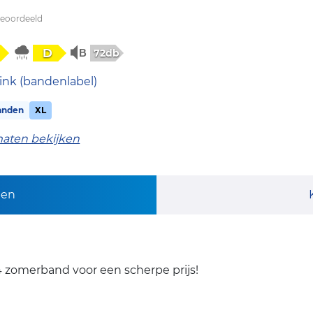
beoordeeld
D
72db
ink (bandenlabel)
anden
XL
maten bekijken
pen
zomerband voor een scherpe prijs!