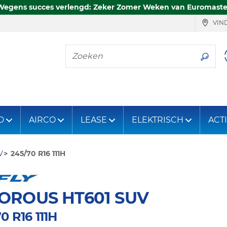
Wegens succes verlengd: Zeker Zomer Weken van Euromaste
VIND
Zoeken
D
AIRCO
LEASE
ELEKTRISCH
ACT
V
245/70 R16 111H
OROUS HT601 SUV
0 R16 111H