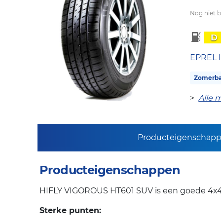
Nog niet 
D
EPREL l
Zomerb
>
Alle 
Producteigenschap
Producteigenschappen
HIFLY VIGOROUS HT601 SUV is een goede 4x4 
Sterke punten: