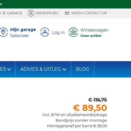
r
 JE GARAGE
WERKEN BIJ
NEEM CONTACT OP
Mijn garage
Winkelwagen
Log in
Selecteer
Geen artikel
IES
ADVIES & UITLEG
BLOG
€ 116,75
€ 89,50
Incl. BTW en afvalbeheersbijdrage
Bandprijs zonder montage
Montagetarief per band € 38,00