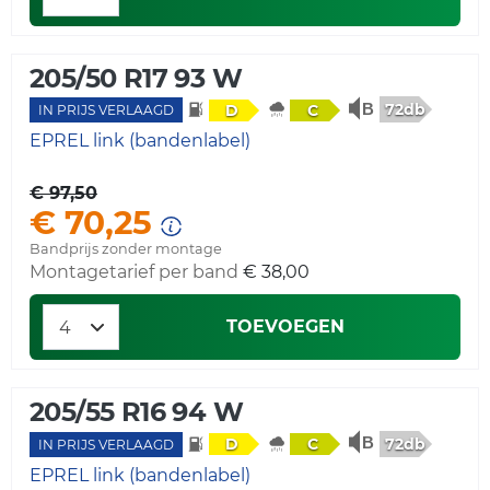
205/50 R17 93 W
72db
D
C
IN PRIJS VERLAAGD
EPREL link (bandenlabel)
€ 97,50
€ 70,25
Bandprijs zonder montage
Montagetarief per band
€ 38,00
TOEVOEGEN
205/55 R16 94 W
72db
D
C
IN PRIJS VERLAAGD
EPREL link (bandenlabel)