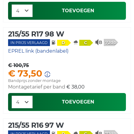
TOEVOEGEN
215/55 R17 98 W
72db
D
C
IN PRIJS VERLAAGD
EPREL link (bandenlabel)
€ 100,75
€ 73,50
Bandprijs zonder montage
Montagetarief per band
€ 38,00
TOEVOEGEN
215/55 R16 97 W
72db
IN PRIJS VERLAAGD