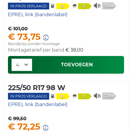
72db
D
C
IN PRIJS VERLAAGD
EPREL link (bandenlabel)
€ 101,00
€ 73,75
Bandprijs zonder montage
Montagetarief per band
€ 38,00
TOEVOEGEN
225/50 R17 98 W
72db
D
C
IN PRIJS VERLAAGD
EPREL link (bandenlabel)
€ 99,50
€ 72,25