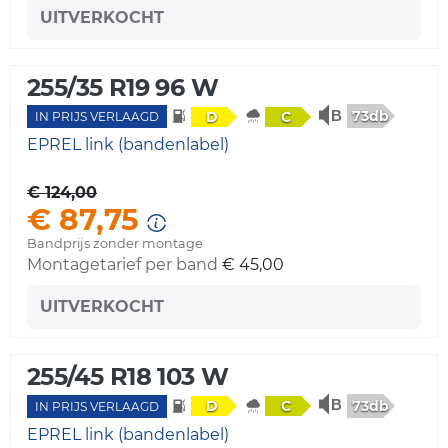
UITVERKOCHT
255/35 R19 96 W
73db
D
C
IN PRIJS VERLAAGD
EPREL link (bandenlabel)
€ 124,00
€ 87,75
Bandprijs zonder montage
Montagetarief per band
€ 45,00
UITVERKOCHT
255/45 R18 103 W
73db
D
C
IN PRIJS VERLAAGD
EPREL link (bandenlabel)