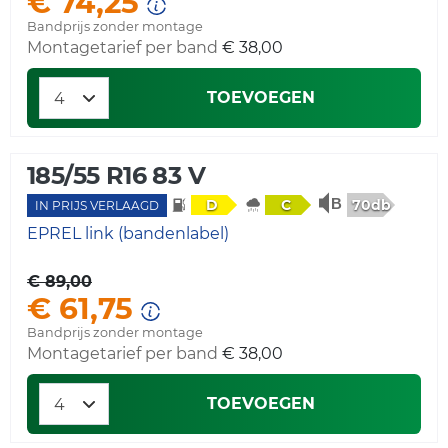
€ 74,25
Bandprijs zonder montage
Montagetarief per band
€ 38,00
TOEVOEGEN
185/55 R16 83 V
70db
D
C
IN PRIJS VERLAAGD
EPREL link (bandenlabel)
€ 89,00
€ 61,75
Bandprijs zonder montage
Montagetarief per band
€ 38,00
TOEVOEGEN