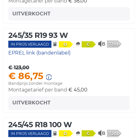
Montagetarief per band
€ 38,00
UITVERKOCHT
245/35 R19 93 W
72db
D
C
IN PRIJS VERLAAGD
EPREL link (bandenlabel)
€ 123,00
€ 86,75
Bandprijs zonder montage
Montagetarief per band
€ 45,00
UITVERKOCHT
245/45 R18 100 W
72db
D
C
IN PRIJS VERLAAGD