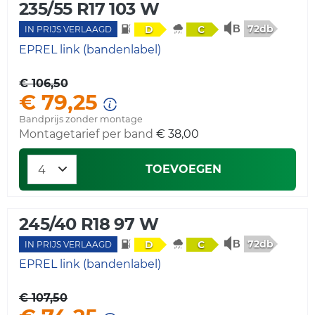
235/55 R17 103 W
72db
D
C
IN PRIJS VERLAAGD
EPREL link (bandenlabel)
€ 106,50
€ 79,25
Bandprijs zonder montage
Montagetarief per band
€ 38,00
TOEVOEGEN
245/40 R18 97 W
72db
D
C
IN PRIJS VERLAAGD
EPREL link (bandenlabel)
€ 107,50