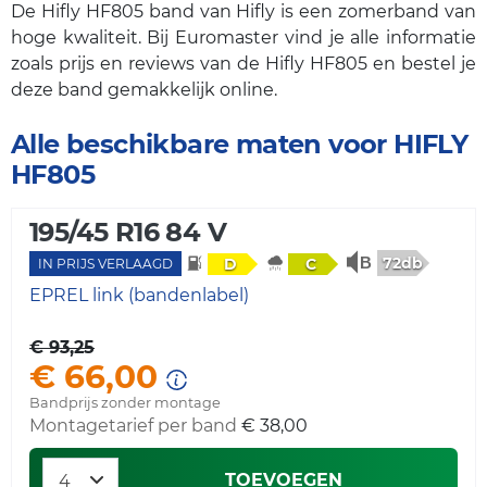
De Hifly HF805 band van Hifly is een zomerband van
hoge kwaliteit. Bij Euromaster vind je alle informatie
zoals prijs en reviews van de Hifly HF805 en bestel je
deze band gemakkelijk online.
Alle beschikbare maten voor HIFLY
HF805
195/45 R16 84 V
72db
D
C
IN PRIJS VERLAAGD
EPREL link (bandenlabel)
€ 93,25
€ 66,00
Bandprijs zonder montage
Montagetarief per band
€ 38,00
TOEVOEGEN