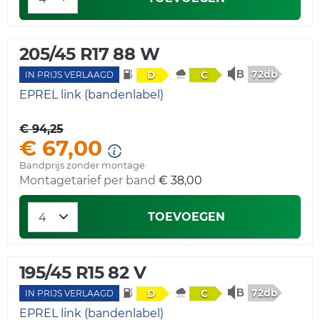
205/45 R17 88 W
72db
D
C
IN PRIJS VERLAAGD
EPREL link (bandenlabel)
€ 94,25
€ 67,00
Bandprijs zonder montage
Montagetarief per band
€ 38,00
TOEVOEGEN
195/45 R15 82 V
72db
D
C
IN PRIJS VERLAAGD
EPREL link (bandenlabel)