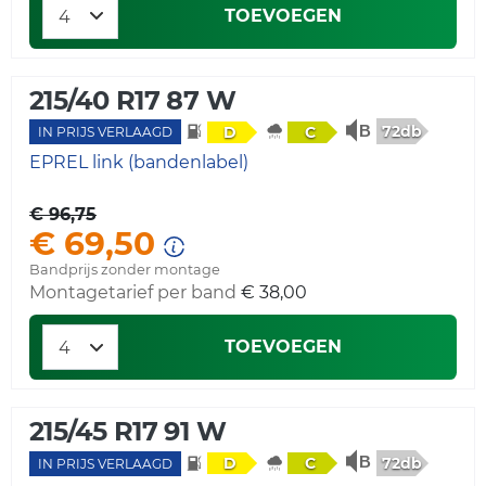
TOEVOEGEN
215/40 R17 87 W
72db
D
C
IN PRIJS VERLAAGD
EPREL link (bandenlabel)
€ 96,75
€ 69,50
Bandprijs zonder montage
Montagetarief per band
€ 38,00
TOEVOEGEN
215/45 R17 91 W
72db
D
C
IN PRIJS VERLAAGD