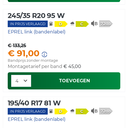
245/35 R20 95 W
72db
D
C
IN PRIJS VERLAAGD
EPREL link (bandenlabel)
€ 133,25
€ 91,00
Bandprijs zonder montage
Montagetarief per band
€ 45,00
TOEVOEGEN
195/40 R17 81 W
72db
D
C
IN PRIJS VERLAAGD
EPREL link (bandenlabel)