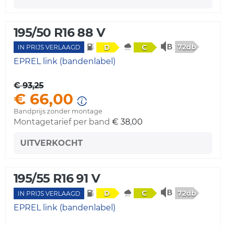
195/50 R16 88 V
72db
D
C
IN PRIJS VERLAAGD
EPREL link (bandenlabel)
€ 93,25
€ 66,00
Bandprijs zonder montage
Montagetarief per band
€ 38,00
UITVERKOCHT
195/55 R16 91 V
72db
D
C
IN PRIJS VERLAAGD
EPREL link (bandenlabel)