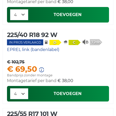
Montagetarief per band
€ 38,00
TOEVOEGEN
225/40 R18 92 W
72db
D
C
IN PRIJS VERLAAGD
EPREL link (bandenlabel)
€ 102,75
€ 69,50
Bandprijs zonder montage
Montagetarief per band
€ 38,00
TOEVOEGEN
225/55 R17 101 W