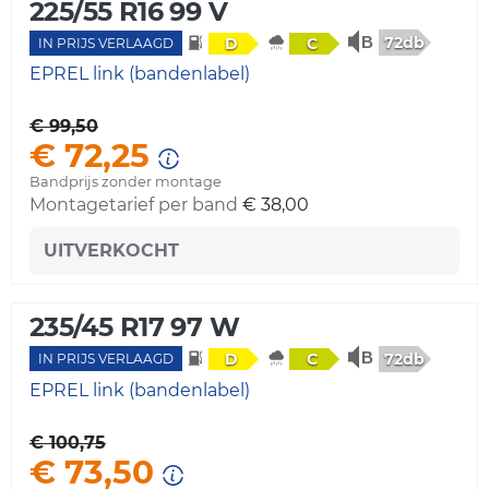
225/55 R16 99 V
72db
D
C
IN PRIJS VERLAAGD
EPREL link (bandenlabel)
€ 99,50
€ 72,25
Bandprijs zonder montage
Montagetarief per band
€ 38,00
UITVERKOCHT
235/45 R17 97 W
72db
D
C
IN PRIJS VERLAAGD
EPREL link (bandenlabel)
€ 100,75
€ 73,50