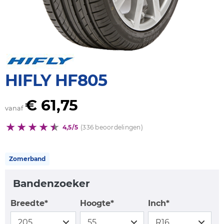
HIFLY HF805
€ 61,75
vanaf
4,5/5
(336 beoordelingen)
Zomerband
Bandenzoeker
Breedte*
Hoogte*
Inch*