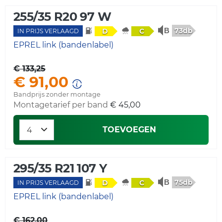
255/35 R20 97 W
73db
D
C
IN PRIJS VERLAAGD
EPREL link (bandenlabel)
€ 133,25
€ 91,00
Bandprijs zonder montage
Montagetarief per band
€ 45,00
TOEVOEGEN
295/35 R21 107 Y
75db
D
C
IN PRIJS VERLAAGD
EPREL link (bandenlabel)
€ 162,00