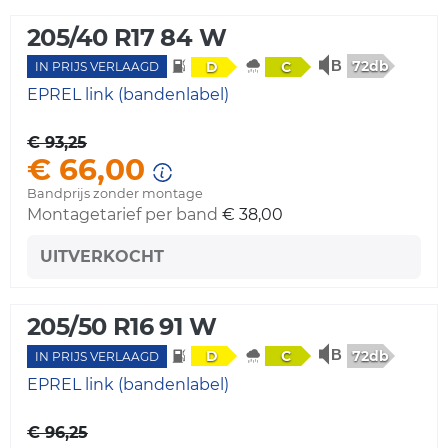
205/40 R17 84 W
72db
D
C
IN PRIJS VERLAAGD
EPREL link (bandenlabel)
€ 93,25
€ 66,00
Bandprijs zonder montage
Montagetarief per band
€ 38,00
UITVERKOCHT
205/50 R16 91 W
72db
D
C
IN PRIJS VERLAAGD
EPREL link (bandenlabel)
€ 96,25