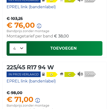
D
C
EPREL link (bandenlabel)
€ 103,25
€ 76,00
Bandprijs zonder montage
Montagetarief per band
€ 38,00
TOEVOEGEN
225/45 R17 94 W
72db
D
C
IN PRIJS VERLAAGD
EPREL link (bandenlabel)
€ 98,00
€ 71,00
Bandprijs zonder montage