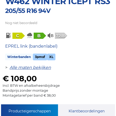
W462 WINTER ICEPT RS3
205/55 R16 94V
Nog niet beoordeeld
C
B
72db
EPREL link (bandenlabel)
Winterbanden
3pmsf
XL
>
Alle maten bekijken
€ 108,00
Incl. BTW en afvalbeheersbijdrage
Bandprijs zonder montage
Montagetarief per band € 38,00
Producteigenschappen
Klantbeoordelingen