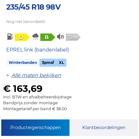
235/45 R18 98V
Nog niet beoordeeld
D
B
72db
EPREL link (bandenlabel)
Winterbanden
3pmsf
XL
>
Alle maten bekijken
€ 163,69
Incl. BTW en afvalbeheersbijdrage
Bandprijs zonder montage
Montagetarief per band € 38,00
Producteigenschappen
Klantbeoordelingen