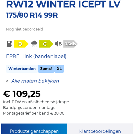
RW12 WINTER ICEPT LV
175/80 R14 99R
Nog niet beoordeeld
D
C
73db
EPREL link (bandenlabel)
Winterbanden
3pmsf
XL
>
Alle maten bekijken
€ 109,25
Incl. BTW en afvalbeheersbijdrage
Bandprijs zonder montage
Montagetarief per band € 38,00
Producteigenschappen
Klantbeoordelingen