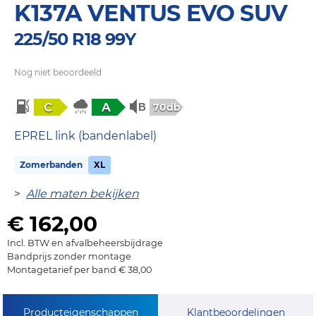
K137A VENTUS EVO SUV
225/50 R18 99Y
Nog niet beoordeeld
C
A
70db
EPREL link (bandenlabel)
Zomerbanden
XL
>
Alle maten bekijken
€ 162,00
Incl. BTW en afvalbeheersbijdrage
Bandprijs zonder montage
Montagetarief per band € 38,00
Producteigenschappen
Klantbeoordelingen