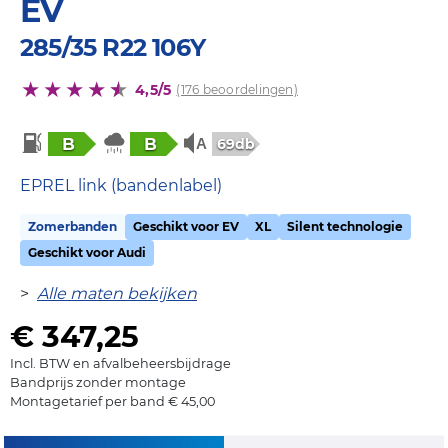
EV
285/35 R22 106Y
4,5/5
(176 beoordelingen)
B
B
69db
EPREL link (bandenlabel)
Zomerbanden
Geschikt voor EV
XL
Silent technologie
Geschikt voor Audi
>
Alle maten bekijken
€ 347,25
Incl. BTW en afvalbeheersbijdrage
Bandprijs zonder montage
Montagetarief per band € 45,00