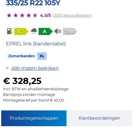
335/25 R22 105Y
4,5/5
(3059 beoordelingen)
C
A
75db
EPREL link (bandenlabel)
Zomerbanden
XL
>
Alle maten bekijken
€ 328,25
Incl. BTW en afvalbeheersbijdrage
Bandprijs zonder montage
Montagetarief per band € 45,00
Producteigenschappen
Klantbeoordelingen