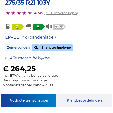
275/35 R21 103Y
4,5/5
(3056 beoordelingen)
C
A
73db
EPREL link (bandenlabel)
Zomerbanden
XL
Silent technologie
>
Alle maten bekijken
€ 264,25
Incl. BTW en afvalbeheersbijdrage
Bandprijs zonder montage
Montagetarief per band € 45,00
Producteigenschappen
Klantbeoordelingen