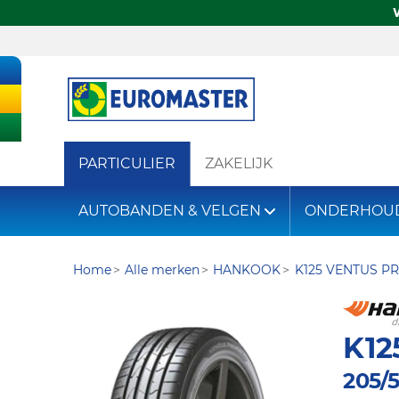
PARTICULIER
ZAKELIJK
AUTOBANDEN & VELGEN
ONDERHOU
Home
Alle merken
HANKOOK
K125 VENTUS P
K12
205/