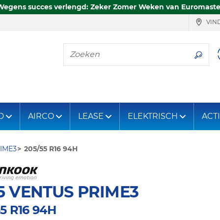
Wegens succes verlengd: Zeker Zomer Weken van Euromaste
VIND
Zoeken
D
AIRCO
LEASE
ELEKTRISCH
ACT
RIME3
205/55 R16 94H
5 VENTUS PRIME3
55 R16 94H