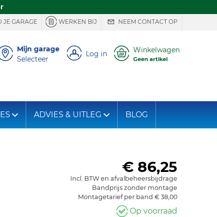
r
 JE GARAGE
WERKEN BIJ
NEEM CONTACT OP
Mijn garage
Winkelwagen
Log in
Selecteer
Geen artikel
IES
ADVIES & UITLEG
BLOG
€ 86,25
Incl. BTW en afvalbeheersbijdrage
Bandprijs zonder montage
Montagetarief per band € 38,00
Op voorraad