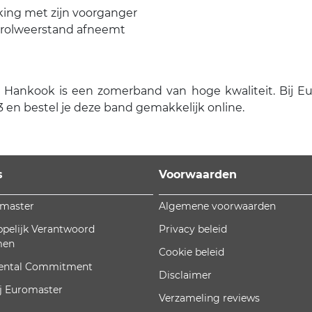
jking met zijn voorganger
e rolweerstand afneemt
kook is een zomerband van hoge kwaliteit. Bij Euroma
en bestel je deze band gemakkelijk online.
s
Voorwaarden
omaster
Algemene voorwaarden
pelijk Verantwoord
Privacy beleid
men
Cookie beleid
ental Commitment
Disclaimer
j Euromaster
Verzameling reviews