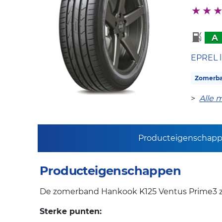
A
EPREL l
Zomerb
>
Alle 
Producteigenschap
Producteigenschappen
De zomerband Hankook K125 Ventus Prime3 zorg
Sterke punten: