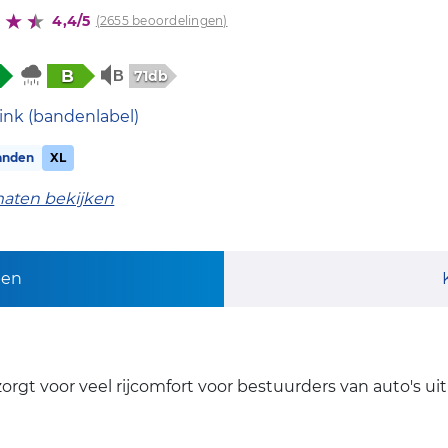
4,4/5
(2655 beoordelingen)
B
71db
ink (bandenlabel)
anden
XL
maten bekijken
pen
t voor veel rijcomfort voor bestuurders van auto's uit