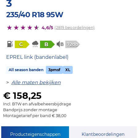
3
235/40 R18 95W
4,6/5
(2819 beoordelingen)
C
B
72db
EPREL link (bandenlabel)
All season banden
3pmsf
XL
>
Alle maten bekijken
€ 158,25
Incl. BTW en afvalbeheersbijdrage
Bandprijs zonder montage
Montagetarief per band € 38,00
Producteigenschappen
Klantbeoordelingen