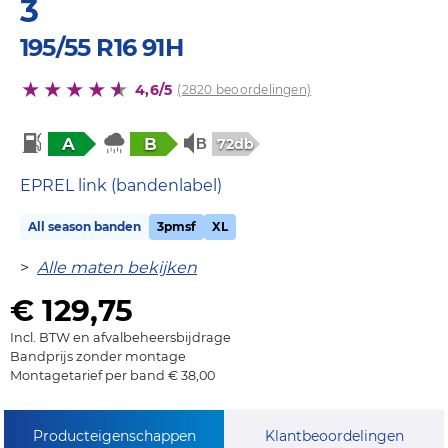
3
195/55 R16 91H
4,6/5
(2820 beoordelingen)
A
B
72db
EPREL link (bandenlabel)
All season banden
3pmsf
XL
>
Alle maten bekijken
€ 129,75
Incl. BTW en afvalbeheersbijdrage
Bandprijs zonder montage
Montagetarief per band € 38,00
Producteigenschappen
Klantbeoordelingen