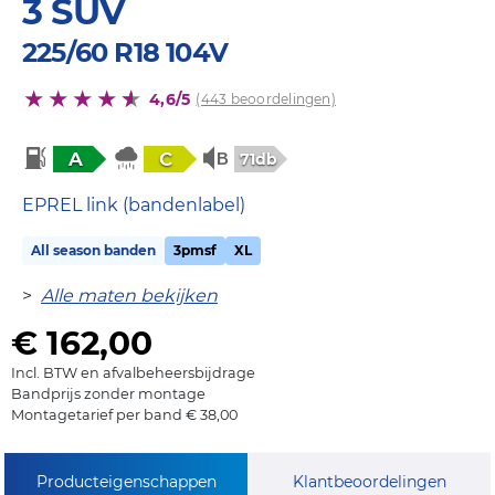
3 SUV
225/60 R18 104V
4,6/5
(443 beoordelingen)
A
C
71db
EPREL link (bandenlabel)
All season banden
3pmsf
XL
>
Alle maten bekijken
€ 162,00
Incl. BTW en afvalbeheersbijdrage
Bandprijs zonder montage
Montagetarief per band € 38,00
Producteigenschappen
Klantbeoordelingen