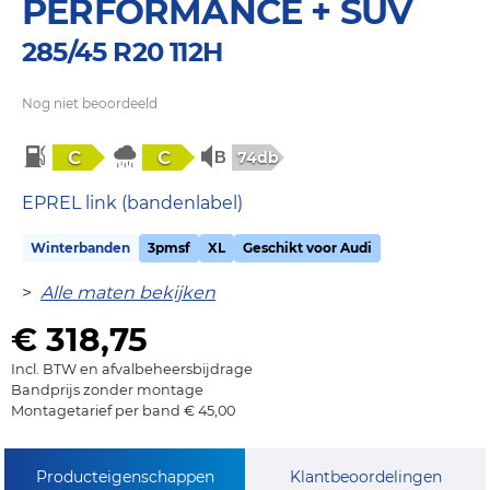
PERFORMANCE + SUV
285/45 R20 112H
Nog niet beoordeeld
C
C
74db
EPREL link (bandenlabel)
Winterbanden
3pmsf
XL
Geschikt voor Audi
>
Alle maten bekijken
€ 318,75
Incl. BTW en afvalbeheersbijdrage
Bandprijs zonder montage
Montagetarief per band € 45,00
Producteigenschappen
Klantbeoordelingen