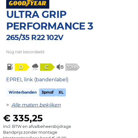
ULTRA GRIP
PERFORMANCE 3
265/35 R22 102V
Nog niet beoordeeld
D
C
72db
EPREL link (bandenlabel)
Winterbanden
3pmsf
XL
>
Alle maten bekijken
€ 335,25
Incl. BTW en afvalbeheersbijdrage
Bandprijs zonder montage