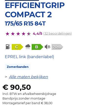
EFFICIENTGRIP
COMPACT 2
175/65 R15 84T
4,4/5
(32 beoordelingen)
C
B
70db
EPREL link (bandenlabel)
Zomerbanden
>
Alle maten bekijken
€ 90,50
Incl. BTW en afvalbeheersbijdrage
Bandprijs zonder montage
Montagetarief per band € 38,00