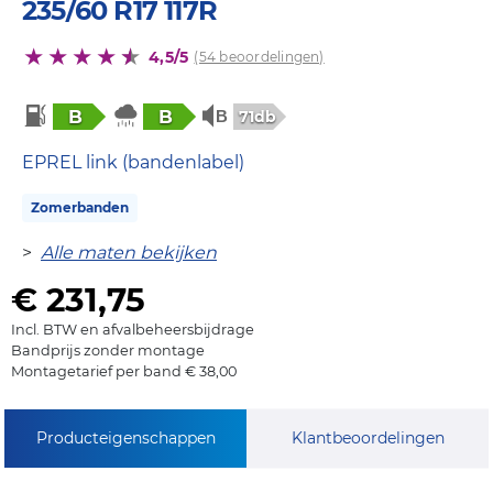
235/60 R17 117R
4,5/5
(54 beoordelingen)
B
B
71db
EPREL link (bandenlabel)
Zomerbanden
>
Alle maten bekijken
€ 231,75
Incl. BTW en afvalbeheersbijdrage
Bandprijs zonder montage
Montagetarief per band € 38,00
Producteigenschappen
Klantbeoordelingen