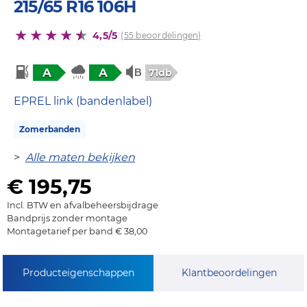
215/65 R16 106H
4,5/5
(55 beoordelingen)
A
A
71db
EPREL link (bandenlabel)
Zomerbanden
>
Alle maten bekijken
€ 195,75
Incl. BTW en afvalbeheersbijdrage
Bandprijs zonder montage
Montagetarief per band € 38,00
Producteigenschappen
Klantbeoordelingen