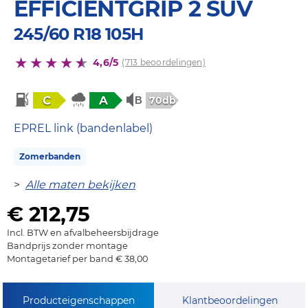
EFFICIENTGRIP 2 SUV
245/60 R18 105H
4,6/5
(713 beoordelingen)
C
A
70db
EPREL link (bandenlabel)
Zomerbanden
>
Alle maten bekijken
€ 212,75
Incl. BTW en afvalbeheersbijdrage
Bandprijs zonder montage
Montagetarief per band € 38,00
Producteigenschappen
Klantbeoordelingen