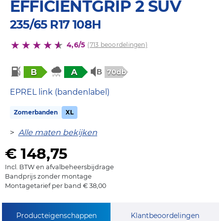
EFFICIENTGRIP 2 SUV
235/65 R17 108H
4,6/5
(713 beoordelingen)
B
A
70db
EPREL link (bandenlabel)
Zomerbanden
XL
>
Alle maten bekijken
€ 148,75
Incl. BTW en afvalbeheersbijdrage
Bandprijs zonder montage
Montagetarief per band € 38,00
Producteigenschappen
Klantbeoordelingen