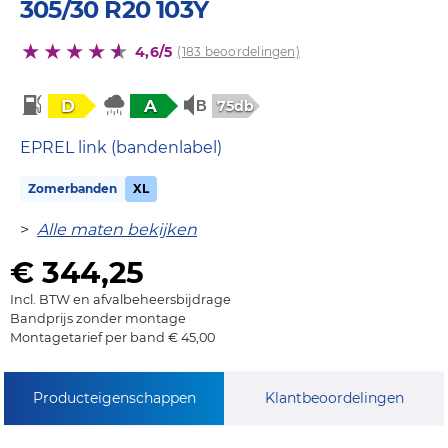
305/30 R20 103Y
4,6/5
(183 beoordelingen)
D
A
75db
EPREL link (bandenlabel)
Zomerbanden
XL
>
Alle maten bekijken
€ 344,25
Incl. BTW en afvalbeheersbijdrage
Bandprijs zonder montage
Montagetarief per band € 45,00
Producteigenschappen
Klantbeoordelingen