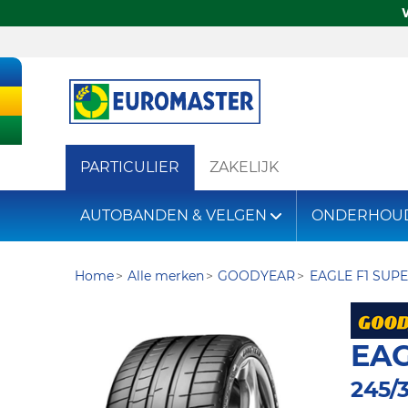
PARTICULIER
ZAKELIJK
AUTOBANDEN & VELGEN
ONDERHOU
Home
Alle merken
GOODYEAR
EAGLE F1 SUP
EAG
245/