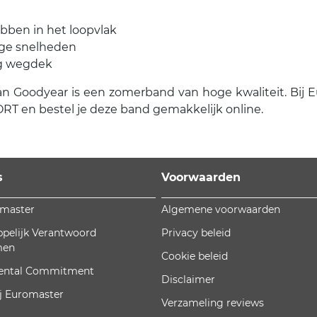
ibben in het loopvlak
oge snelheden
og wegdek
odyear is een zomerband van hoge kwaliteit. Bij Eurom
T en bestel je deze band gemakkelijk online.
s
Voorwaarden
omaster
Algemene voorwaarden
pelijk Verantwoord
Privacy beleid
men
Cookie beleid
ental Commitment
Disclaimer
j Euromaster
Verzameling reviews