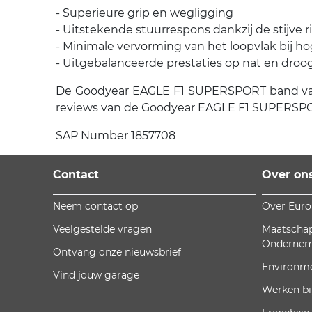
- Superieure grip en wegligging
- Uitstekende stuurrespons dankzij de stijve r
- Minimale vervorming van het loopvlak bij h
- Uitgebalanceerde prestaties op nat en dro
De Goodyear EAGLE F1 SUPERSPORT band van Go
reviews van de Goodyear EAGLE F1 SUPERSPOR
SAP Number 1857708
Contact
Over on
Neem contact op
Over Eur
Veelgestelde vragen
Maatschap
Onderne
Ontvang onze nieuwsbrief
Environm
Vind jouw garage
Werken bi