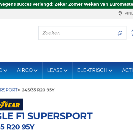
Wegens succes verlengd: Zeker Zomer Weken van Euromaste
VIND
Zoeken
D
AIRCO
LEASE
ELEKTRISCH
ACT
ERSPORT
245/35 R20 95Y
LE F1 SUPERSPORT
35 R20 95Y