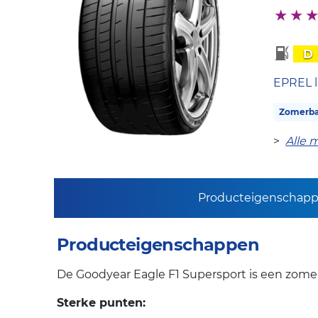
D
EPREL l
Zomerb
>
Alle 
Producteigenschap
Producteigenschappen
De Goodyear Eagle F1 Supersport is een zome
Sterke punten: