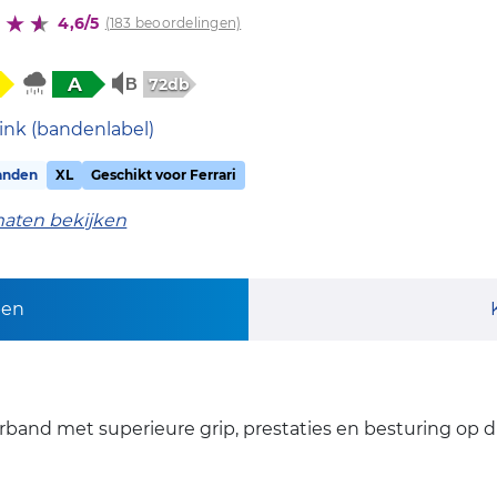
4,6/5
(183 beoordelingen)
A
72db
ink (bandenlabel)
anden
XL
Geschikt voor Ferrari
maten bekijken
pen
rband met superieure grip, prestaties en besturing op 