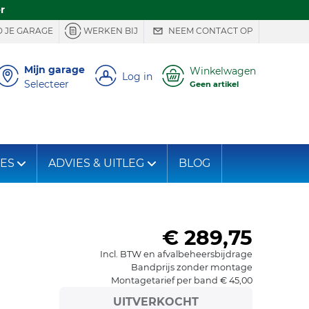
r
 JE GARAGE
WERKEN BIJ
NEEM CONTACT OP
Mijn garage
Winkelwagen
Log in
Selecteer
Geen artikel
IES
ADVIES & UITLEG
BLOG
€ 289,75
Incl. BTW en afvalbeheersbijdrage
Bandprijs zonder montage
Montagetarief per band € 45,00
UITVERKOCHT