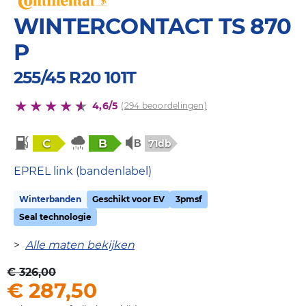
WINTERCONTACT TS 870
P
255/45 R20 101T
4,6/5
(294 beoordelingen)
C
B
71db
EPREL link (bandenlabel)
Winterbanden
Geschikt voor EV
3pmsf
Seal technologie
>
Alle maten bekijken
€ 326,00
€ 287,50