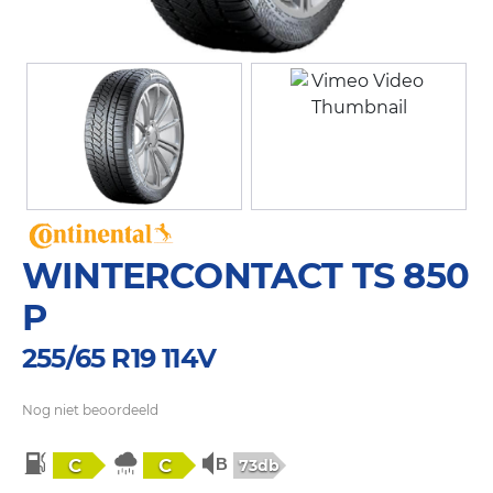
WINTERCONTACT TS 850
P
255/65 R19 114V
Nog niet beoordeeld
C
C
73db