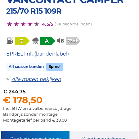
215/70 R15 109R
4,5/5
(181 beoordelingen)
C
A
73db
EPREL link (bandenlabel)
All season banden
3pmsf
>
Alle maten bekijken
€ 244,75
€ 178,50
Incl. BTW en afvalbeheersbijdrage
Bandprijs zonder montage
Montagetarief per band € 38,00
Producteigenschappen
Klantbeoordelingen