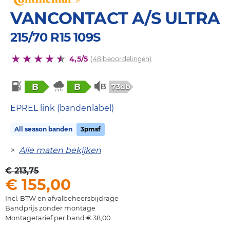
VANCONTACT A/S ULTRA
215/70 R15 109S
4,5/5
(48 beoordelingen)
B
B
73db
EPREL link (bandenlabel)
All season banden
3pmsf
>
Alle maten bekijken
€ 213,75
€ 155,00
Incl. BTW en afvalbeheersbijdrage
Bandprijs zonder montage
Montagetarief per band € 38,00