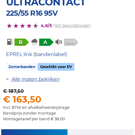
ULTRACONTACT
225/55 R16 95V
4,6/5
(947 beoordelingen)
B
A
69db
EPREL link (bandenlabel)
Zomerbanden
Geschikt voor EV
>
Alle maten bekijken
€ 187,50
€ 163,50
Incl. BTW en afvalbeheersbijdrage
Bandprijs zonder montage
Montagetarief per band € 38,00