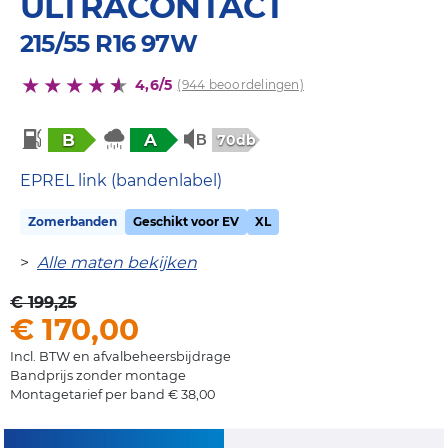
ULTRACONTACT
215/55 R16 97W
4,6/5
(944 beoordelingen)
B
A
70db
EPREL link (bandenlabel)
Zomerbanden
Geschikt voor EV
XL
>
Alle maten bekijken
€ 199,25
€ 170,00
Incl. BTW en afvalbeheersbijdrage
Bandprijs zonder montage
Montagetarief per band € 38,00