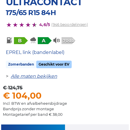
ULTRACONTACT
175/65 R15 84H
4,6/5
(946 beoordelingen)
B
A
70db
EPREL link (bandenlabel)
Zomerbanden
Geschikt voor EV
>
Alle maten bekijken
€ 124,75
€ 104,00
Incl. BTW en afvalbeheersbijdrage
Bandprijs zonder montage
Montagetarief per band € 38,00