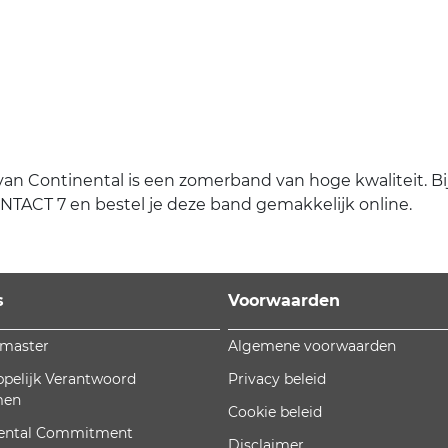
Continental is een zomerband van hoge kwaliteit. Bij Eu
TACT 7 en bestel je deze band gemakkelijk online.
s
Voorwaarden
omaster
Algemene voorwaarden
pelijk Verantwoord
Privacy beleid
men
Cookie beleid
ental Commitment
Disclaimer