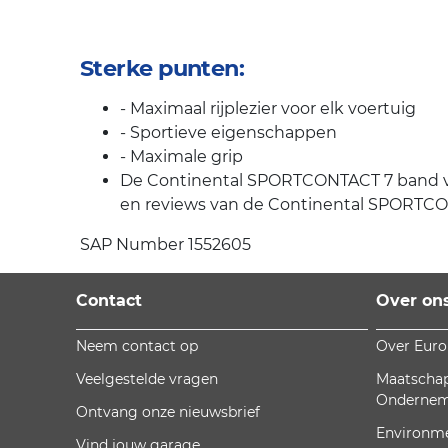
Sterke punten:
- Maximaal rijplezier voor elk voertuig
- Sportieve eigenschappen
- Maximale grip
De Continental SPORTCONTACT 7 band van 
en reviews van de Continental SPORTCON
SAP Number 1552605
Contact
Over on
Neem contact op
Over Eur
Veelgestelde vragen
Maatschap
Onderne
Ontvang onze nieuwsbrief
Environm
Vind jouw garage