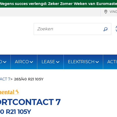
Wegens succes verlengd: Zeker Zomer Weken van Euromaste
VIND
Zoeken
D
AIRCO
LEASE
ELEKTRISCH
ACT
ACT 7
265/40 R21 105Y
ORTCONTACT 7
0 R21 105Y