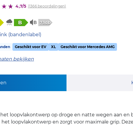
4,7/5
(1366 beoordelingen)
B
73db
ink (bandenlabel)
anden
Geschikt voor EV
XL
Geschikt voor Mercedes AMG
maten bekijken
pen
 het loopvlakontwerp op droge en natte wegen aan en bie
n het loopvlakontwerp en zorgt voor maximale grip. Dez