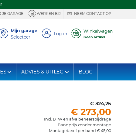
r
 JE GARAGE
WERKEN BIJ
NEEM CONTACT OP
Mijn garage
Winkelwagen
Log in
Selecteer
Geen artikel
IES
ADVIES & UITLEG
BLOG
€ 324,25
€ 273,00
Incl. BTW en afvalbeheersbijdrage
Bandprijs zonder montage
Montagetarief per band € 45,00