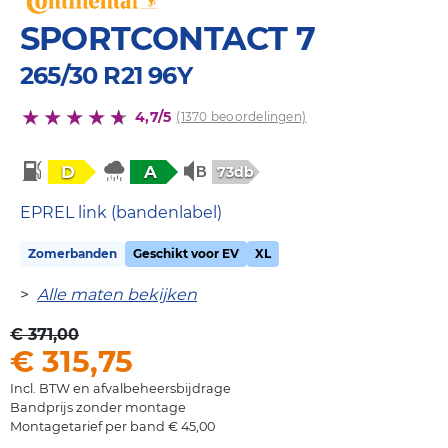
SPORTCONTACT 7
265/30 R21 96Y
4,7/5
(1370 beoordelingen)
D
A
73db
EPREL link (bandenlabel)
Zomerbanden
Geschikt voor EV
XL
>
Alle maten bekijken
€ 371,00
€ 315,75
Incl. BTW en afvalbeheersbijdrage
Bandprijs zonder montage
Montagetarief per band € 45,00