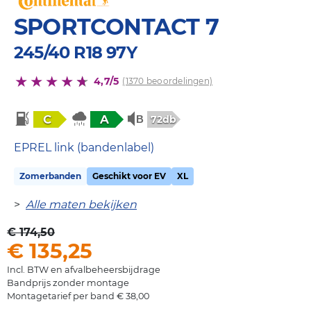
SPORTCONTACT 7
245/40 R18 97Y
4,7/5
(1370 beoordelingen)
C
A
72db
EPREL link (bandenlabel)
Zomerbanden
Geschikt voor EV
XL
>
Alle maten bekijken
€ 174,50
€ 135,25
Incl. BTW en afvalbeheersbijdrage
Bandprijs zonder montage
Montagetarief per band € 38,00